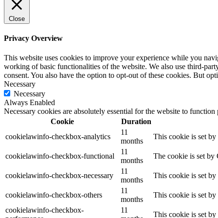
Close
Privacy Overview
This website uses cookies to improve your experience while you navigat
working of basic functionalities of the website. We also use third-pa
consent. You also have the option to opt-out of these cookies. But op
Necessary
Necessary
Always Enabled
Necessary cookies are absolutely essential for the website to function
Cookie
Duration
11
cookielawinfo-checkbox-analytics
This cookie is set b
months
11
cookielawinfo-checkbox-functional
The cookie is set by
months
11
cookielawinfo-checkbox-necessary
This cookie is set b
months
11
cookielawinfo-checkbox-others
This cookie is set b
months
cookielawinfo-checkbox-
11
This cookie is set b