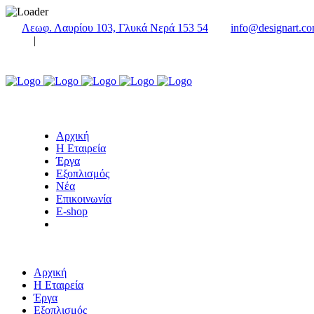
Λεωφ. Λαυρίου 103, Γλυκά Νερά 153 54
info@designart.co
|
Αρχική
Η Εταιρεία
Έργα
Εξοπλισμός
Νέα
Επικοινωνία
E-shop
Αρχική
Η Εταιρεία
Έργα
Εξοπλισμός