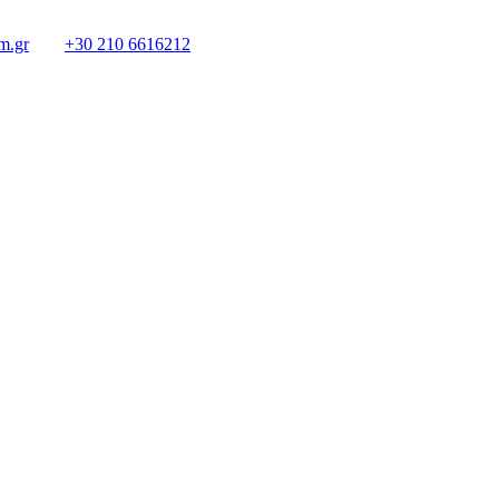
m.gr
+30 210 6616212