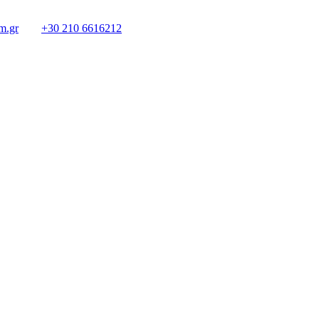
m.gr
+30 210 6616212