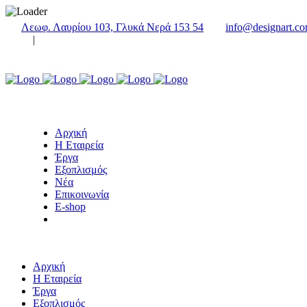
Λεωφ. Λαυρίου 103, Γλυκά Νερά 153 54
info@designart.co
|
Αρχική
Η Εταιρεία
Έργα
Εξοπλισμός
Νέα
Επικοινωνία
E-shop
Αρχική
Η Εταιρεία
Έργα
Εξοπλισμός