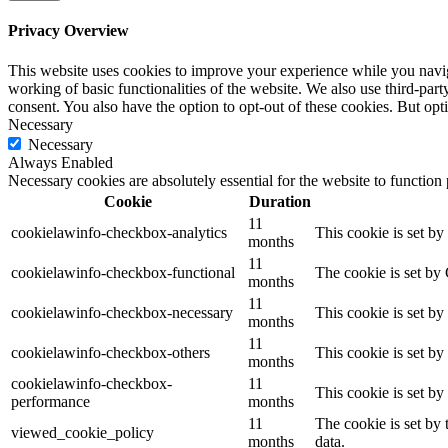
Privacy Overview
This website uses cookies to improve your experience while you navigat
working of basic functionalities of the website. We also use third-pa
consent. You also have the option to opt-out of these cookies. But op
Necessary
Necessary
Always Enabled
Necessary cookies are absolutely essential for the website to function
Cookie
Duration
11
cookielawinfo-checkbox-analytics
This cookie is set b
months
11
cookielawinfo-checkbox-functional
The cookie is set by
months
11
cookielawinfo-checkbox-necessary
This cookie is set b
months
11
cookielawinfo-checkbox-others
This cookie is set b
months
cookielawinfo-checkbox-
11
This cookie is set b
performance
months
11
The cookie is set by
viewed_cookie_policy
months
data.